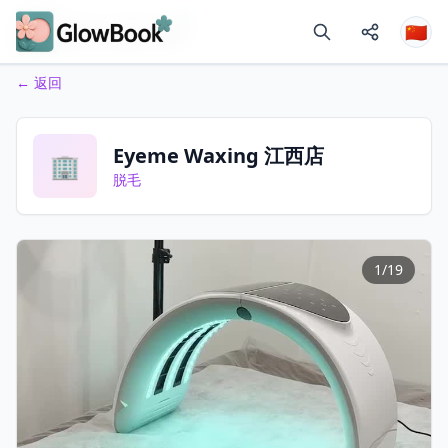
🇨🇳
←
返回
Eyeme Waxing 江西店
🏢
脱毛
1
/
19