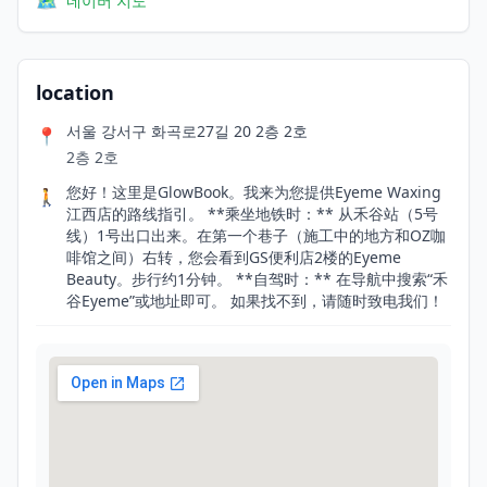
🗺️
네이버 지도
location
서울 강서구 화곡로27길 20 2층 2호
📍
2층 2호
您好！这里是GlowBook。我来为您提供Eyeme Waxing
🚶
江西店的路线指引。 **乘坐地铁时：** 从禾谷站（5号
线）1号出口出来。在第一个巷子（施工中的地方和OZ咖
啡馆之间）右转，您会看到GS便利店2楼的Eyeme
Beauty。步行约1分钟。 **自驾时：** 在导航中搜索“禾
谷Eyeme”或地址即可。 如果找不到，请随时致电我们！