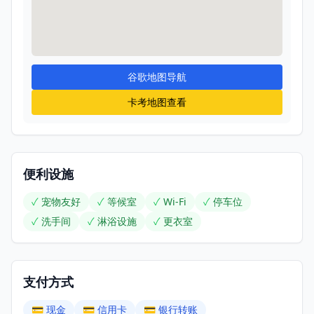
谷歌地图导航
卡考地图查看
便利设施
✓
宠物友好
✓
等候室
✓
Wi-Fi
✓
停车位
✓
洗手间
✓
淋浴设施
✓
更衣室
支付方式
💳
现金
💳
信用卡
💳
银行转账